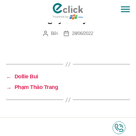
Nguyen Lym
eClick
Bởi
28/06/2022
Tác
Ngày
giả
đăng
←
Dollie Bui
→
Phạm Thảo Trang