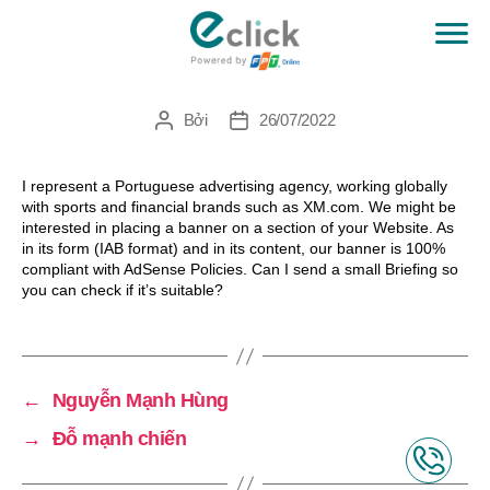
Luis Machado
eClick
Bởi
26/07/2022
Tác
Ngày
giả
đăng
I represent a Portuguese advertising agency, working globally
with sports and financial brands such as XM.com. We might be
interested in placing a banner on a section of your Website. As
in its form (IAB format) and in its content, our banner is 100%
compliant with AdSense Policies. Can I send a small Briefing so
you can check if it’s suitable?
←
Nguyễn Mạnh Hùng
→
Đỗ mạnh chiến