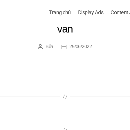
Trang chủ
Display Ads
Content
van
Bởi
29/06/2022
Tác
Ngày
giả
đăng