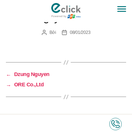
Trần Nguyễn Phước Tài
eClick
Bởi
08/01/2023
Tác
Ngày
giả
đăng
←
Dzung Nguyen
→
ORE Co.,Ltd