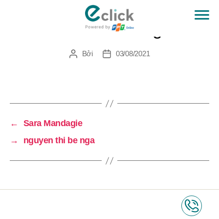
Tran Gia Bang
eClick
Bởi
03/08/2021
Tác
Ngày
giả
đăng
←
Sara Mandagie
→
nguyen thi be nga