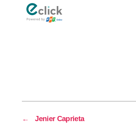
eClick
←
Jenier Caprieta