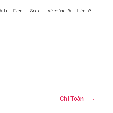
 Ads
Event
Social
Về chúng tôi
Liên hệ
Chí Toàn
→