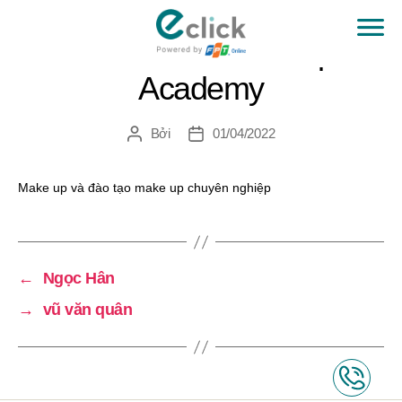
Nhím nước Makeup
eClick
Academy
Bởi
01/04/2022
Tác
Ngày
giả
đăng
Make up và đào tạo make up chuyên nghiệp
←
Ngọc Hân
→
vũ văn quân