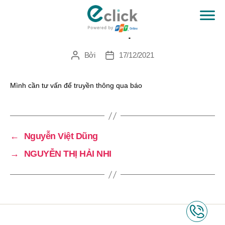
NGUYỄN THỊ HẢI NHI
eClick
Bởi
17/12/2021
Tác
Ngày
giả
đăng
Mình cần tư vấn để truyền thông qua báo
←
Nguyễn Việt Dũng
→
NGUYỄN THỊ HẢI NHI