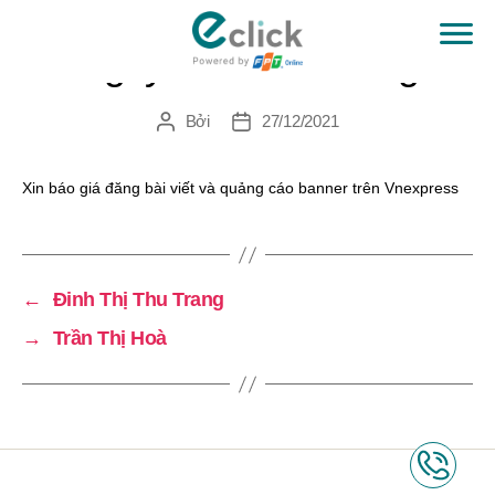
Nguyễn Mai Phương
eClick
Bởi
27/12/2021
Tác
Ngày
giả
đăng
Xin báo giá đăng bài viết và quảng cáo banner trên Vnexpress
←
Đinh Thị Thu Trang
→
Trần Thị Hoà