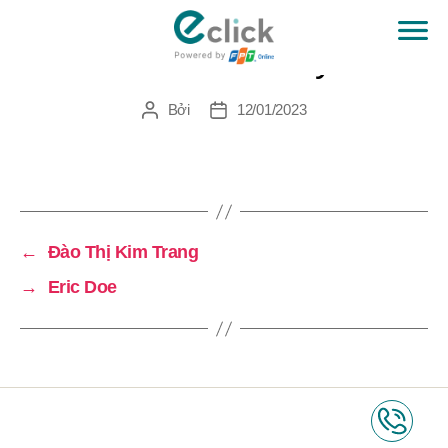
Mohammed Raiyan
eClick
Bởi
12/01/2023
Tác
Ngày
giả
đăng
←
Đào Thị Kim Trang
→
Eric Doe