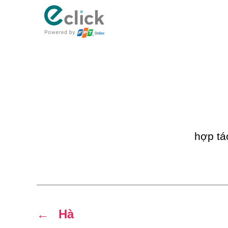
eClick
hợp tá
←
Hà