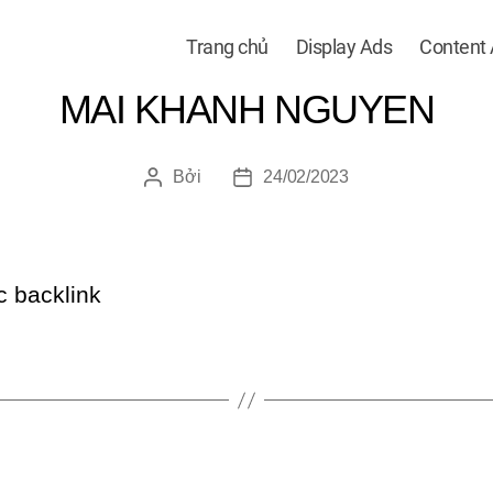
Trang chủ
Display Ads
Content
MAI KHANH NGUYEN
Bởi
24/02/2023
Tác
Ngày
giả
đăng
c backlink