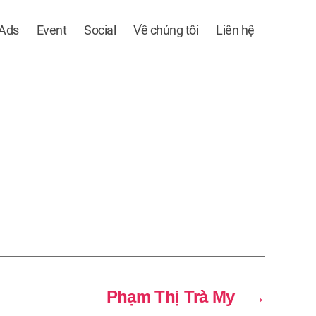
 Ads
Event
Social
Về chúng tôi
Liên hệ
Phạm Thị Trà My
→