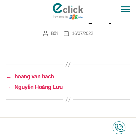
Lưu Kim Hoàng Duy
eClick
Bởi
16/07/2022
Tác
Ngày
giả
đăng
←
hoang van bach
→
Nguyễn Hoàng Lưu