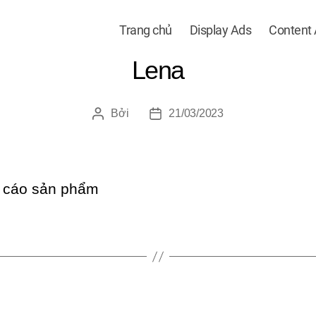
Trang chủ
Display Ads
Content
Lena
Bởi
21/03/2023
Tác
Ngày
giả
đăng
 cáo sản phẩm