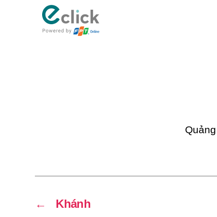
eClick
Quảng
←
Khánh