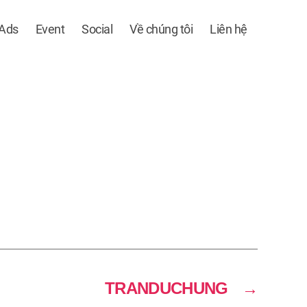
 Ads
Event
Social
Về chúng tôi
Liên hệ
TRANDUCHUNG
→