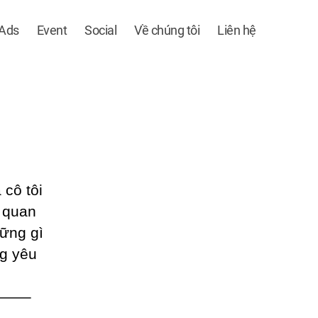
 Ads
Event
Social
Về chúng tôi
Liên hệ
 cô tôi
i quan
hững gì
ng yêu
——–