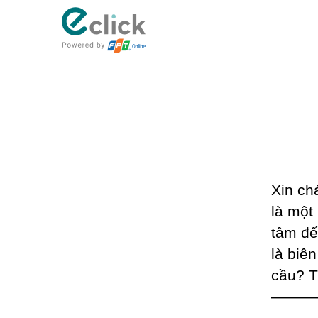
eClick
Xin chà
là một
tâm đế
là biê
cầu? T
———