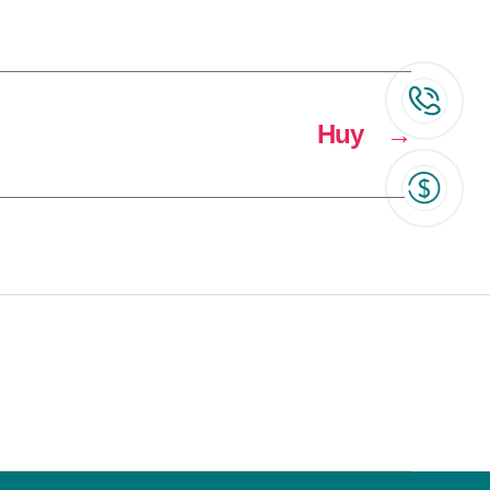
Huy
→