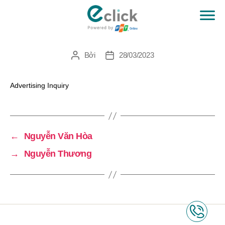
Dini- Germane Media
eClick
Bởi
28/03/2023
Tác
Ngày
giả
đăng
Advertising Inquiry
←
Nguyễn Văn Hòa
→
Nguyễn Thương