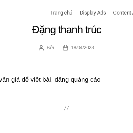
Trang chủ
Display Ads
Content
Đặng thanh trúc
Bởi
18/04/2023
Tác
Ngày
giả
đăng
 vấn giá để viết bài, đăng quảng cáo