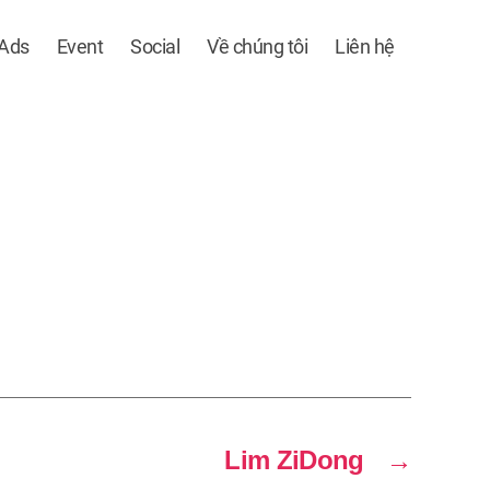
 Ads
Event
Social
Về chúng tôi
Liên hệ
Lim ZiDong
→