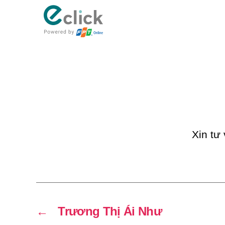
eClick
Xin tư
←
Trương Thị Ái Như