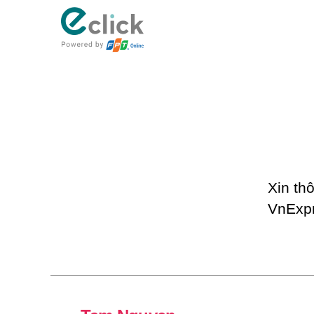
eClick
Xin th
VnExpr