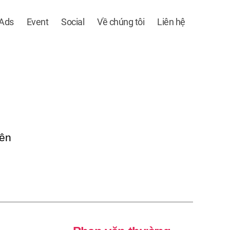
 Ads
Event
Social
Về chúng tôi
Liên hệ
rên