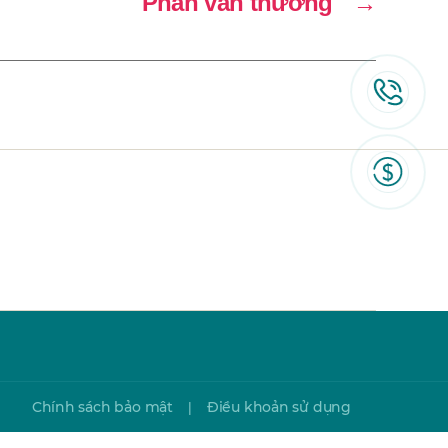
Phan văn thường
→
Chính sách bảo mật
Điều khoản sử dụng
|