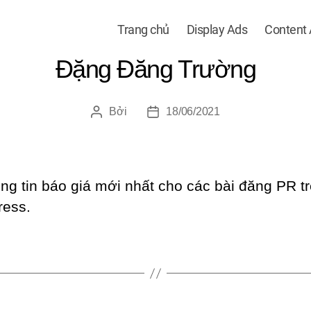
Trang chủ
Display Ads
Content
Đặng Đăng Trường
Bởi
18/06/2021
Tác
Ngày
giả
đăng
ông tin báo giá mới nhất cho các bài đăng PR t
ess.