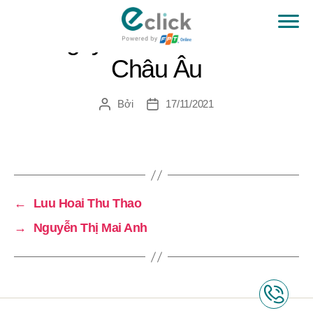
Công ty TNHH sơn Luxan
eClick
Châu Âu
Bởi
17/11/2021
Tác
Ngày
giả
đăng
←
Luu Hoai Thu Thao
→
Nguyễn Thị Mai Anh