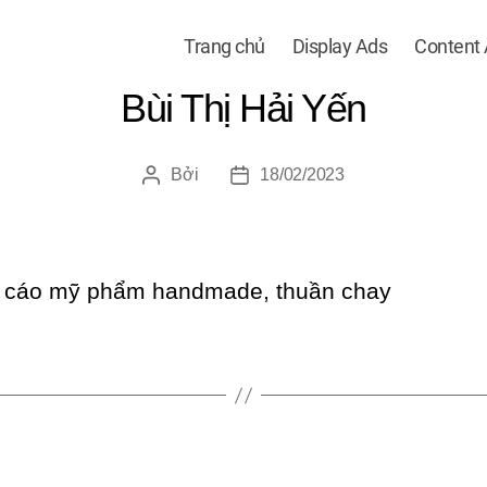
Trang chủ
Display Ads
Content
Bùi Thị Hải Yến
Bởi
18/02/2023
Tác
Ngày
giả
đăng
 cáo mỹ phẩm handmade, thuần chay