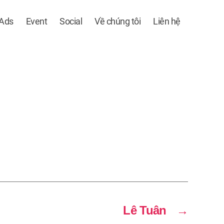
 Ads
Event
Social
Về chúng tôi
Liên hệ
Lê Tuân
→