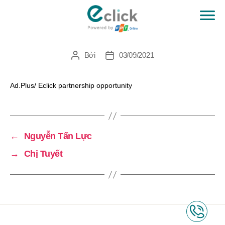
Arshia Esmaeili
eClick
Bởi
03/09/2021
Tác
Ngày
giả
đăng
Ad.Plus/ Eclick partnership opportunity
←
Nguyễn Tấn Lực
→
Chị Tuyết