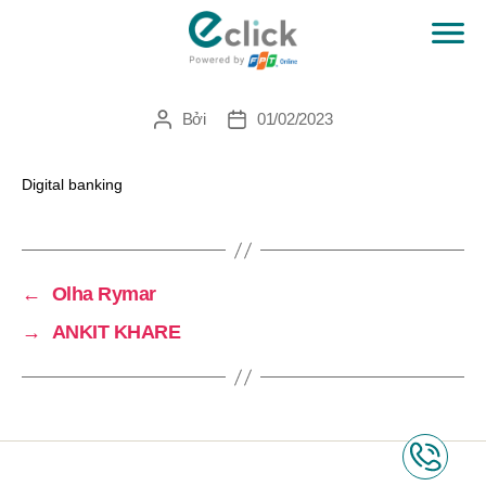
ANKIT KHARE
eClick
Bởi
01/02/2023
Tác
Ngày
giả
đăng
Digital banking
←
Olha Rymar
→
ANKIT KHARE