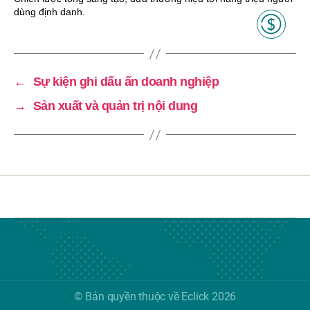
dùng định danh.
←
Sự kiện ghi dấu ấn doanh nghiệp
→
Sản xuất và quản trị nội dung
© Bản quyền thuộc về Eclick 2026