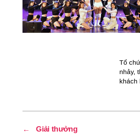
Tổ chứ
nhảy, 
khách 
←
Giải thưởng