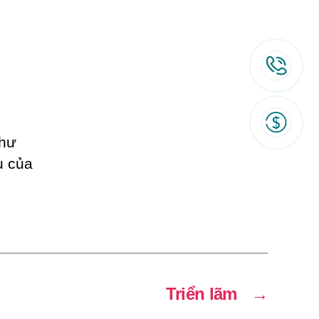
như
u của
Triển lãm
→