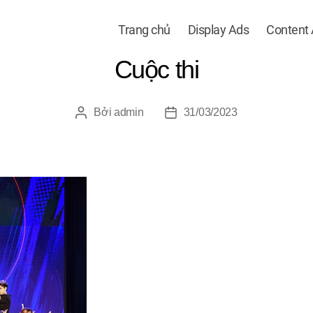
Trang chủ
Display Ads
Content
Cuộc thi
Bởi
admin
31/03/2023
Tác
Ngày
giả
đăng