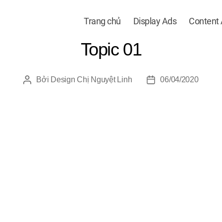
Trang chủ
Display Ads
Content
Topic 01
Bởi
Design Chị Nguyệt Linh
06/04/2020
Tác
Ngày
giả
đăng