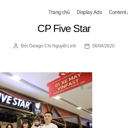
Trang chủ
Display Ads
Content
CP Five Star
Bởi
Design Chị Nguyệt Linh
06/04/2020
Tác
Ngày
giả
đăng