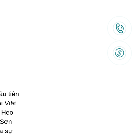
ầu tiên
i Việt
 Heo
 Sơn
ia sự